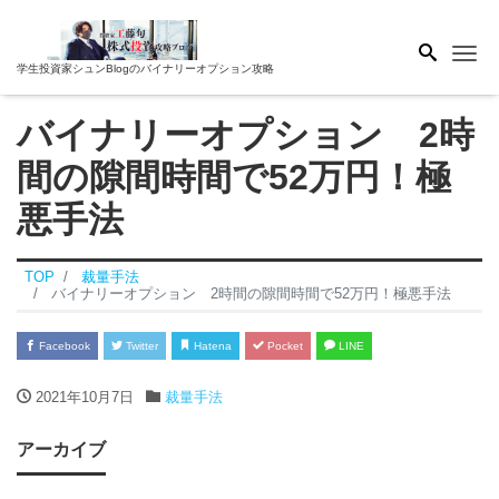
Me
学生投資家シュンBlogのバイナリーオプション攻略
バイナリーオプション 2時
間の隙間時間で52万円！極
悪手法
TOP
裁量手法
バイナリーオプション 2時間の隙間時間で52万円！極悪手法
Facebook
Twitter
Hatena
Pocket
LINE
2021年10月7日
裁量手法
アーカイブ