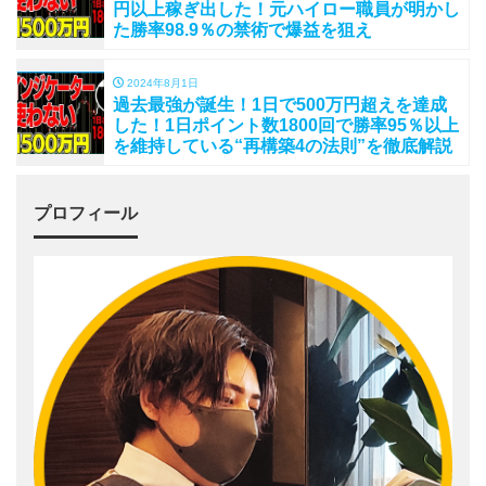
円以上稼ぎ出した！元ハイロー職員が明かし
た勝率98.9％の禁術で爆益を狙え
2024年8月1日
過去最強が誕生！1日で500万円超えを達成
した！1日ポイント数1800回で勝率95％以上
を維持している“再構築4の法則”を徹底解説
プロフィール