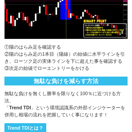
①陽のはらみ足を確認する
②陽のはらみ足の1本目（陽線）の始値に水平ラインを引
き、ローソク足の実体ラインを下に超えた事を確認する
③次足の始値でローエントリーをかける
無駄な負けを減らす方法
無駄な負けを無くし勝率を限りなく100％に近づける方
法、
「
Trend TDI
」という環境認識系の外部インジケーターを
併用し相場の流れを把握していく事になります！
Trend TDIとは？