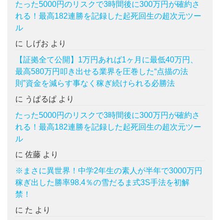
たった5000円のリスクで3時間後に300万円が確約さ
れる！最高182連勝を記録した起死回生の超次元ツー
ル
に
しげお
より
【証拠全て公開】1万円あれば1ヶ月に最低40万円、
最高580万円叩き出せる業界を圧巻した“点描の法
則”資金を減らす事なく稼ぎ続けられる必勝法
に
うぱるぱ
より
たった5000円のリスクで3時間後に300万円が確約さ
れる！最高182連勝を記録した起死回生の超次元ツー
ル
に
佐藤
より
※まさに異世界！中学2年生の素人が半年で3000万円
稼ぎ出した勝率98.4％の雪だるま式3S手法を初解
禁！
に
た
より