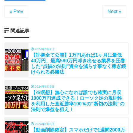
« Prev
Next »
関連記事
2024年8月9日
【証拠全て公開】1万円あれば1ヶ月に最低
40万円、最高580万円叩き出せる業界を圧巻
した“点描の法則”資金を減らす事なく稼ぎ続
けられる必勝法
2024年8月5日
【※瞑想】無心になれば誰でも確実に月収
1000万円達成できる！ローソク足の規則性
を利用した直近勝率100％の“断切の法則”の
法則で爆益を狙え！
2024年8月3日
【動画削除確定】スマホだけで1週間2000万