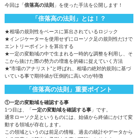
今回は「
倍落高の法則
」を使った手法を公開します！
「倍落高の法則」とは！？
★相場の規則性をベースに算出されているロジック
★インジケーターを使用せずにローソク足の規則性だけで
エントリーポイントを算出する
★一定の変動域の中で生まれる一時的な調整を利用し、そ
こから抜けた際の勢力の増進を的確に捉えていく方法
★“市場のアナリスト“と呼ばれ、相場の絶対的規則に基づ
いている事で期待値が圧倒的に高いのが特徴
「倍落高の法則」重要ポイント
①一定の変動域を確認する事
1つ目は、「
一定の変動域を確認する事
」です。
通常ローソク足というものには、始値から終値にかけて変
動する領域が存在します。
この領域というのは前足の情報、過去の統計やデータから