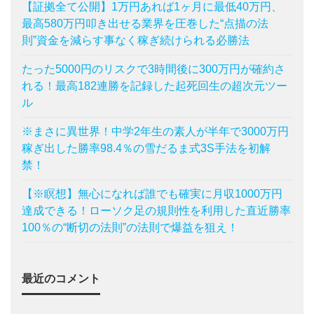
【証拠全て公開】1万円あれば1ヶ月に最低40万円、
最高580万円叩き出せる業界を圧巻した“点描の法
則”資金を減らす事なく稼ぎ続けられる必勝法
たった5000円のリスクで3時間後に300万円が確約さ
れる！最高182連勝を記録した起死回生の超次元ツー
ル
※まさに異世界！中学2年生の素人が半年で3000万円
稼ぎ出した勝率98.4％の雪だるま式3S手法を初解
禁！
【※瞑想】無心になれば誰でも確実に月収1000万円
達成できる！ローソク足の規則性を利用した直近勝率
100％の“断切の法則”の法則で爆益を狙え！
最近のコメント