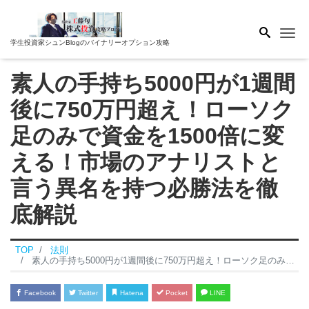
Me
学生投資家シュンBlogのバイナリーオプション攻略
素人の手持ち5000円が1週間
後に750万円超え！ローソク
足のみで資金を1500倍に変
える！市場のアナリストと
言う異名を持つ必勝法を徹
底解説
TOP
法則
素人の手持ち5000円が1週間後に750万円超え！ローソク足のみで資金を1500倍に変える！市場のアナリストと言う異名を持つ必勝法を徹底解説
Facebook
Twitter
Hatena
Pocket
LINE